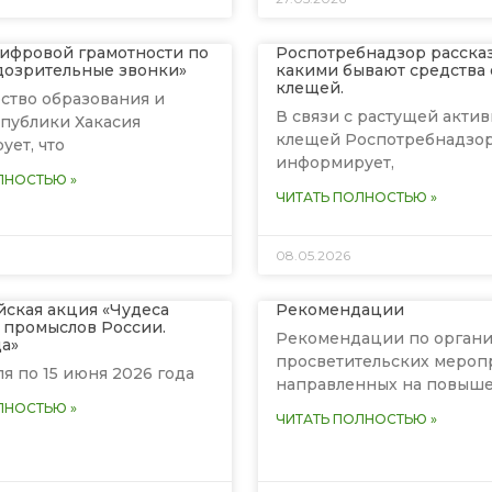
цифровой грамотности по
Роспотребнадзор рассказ
дозрительные звонки»
какими бывают средства 
клещей.
ство образования и
В связи с растущей акти
спублики Хакасия
клещей Роспотребнадзо
ет, что
информирует,
ЛНОСТЬЮ »
ЧИТАТЬ ПОЛНОСТЬЮ »
08.05.2026
йская акция «Чудеса
Рекомендации
 промыслов России.
Рекомендации по орган
а»
просветительских мероп
ля по 15 июня 2026 года
направленных на повыш
ЛНОСТЬЮ »
ЧИТАТЬ ПОЛНОСТЬЮ »