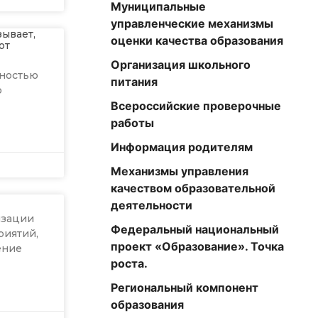
Муниципальные
управленческие механизмы
ывает,
оценки качества образования
от
Организация школьного
вностью
питания
р
Всероссийские проверочные
работы
Информация родителям
Механизмы управления
качеством образовательной
деятельности
изации
Федеральный национальный
риятий,
проект «Образование». Точка
ение
роста.
Региональный компонент
образования