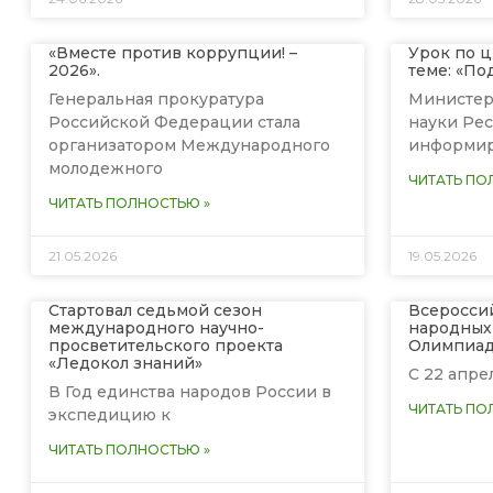
«Вместе против коррупции! –
Урок по 
2026».
теме: «По
Генеральная прокуратура
Министер
Российской Федерации стала
науки Ре
организатором Международного
информиру
молодежного
ЧИТАТЬ ПО
ЧИТАТЬ ПОЛНОСТЬЮ »
21.05.2026
19.05.2026
Стартовал седьмой сезон
Всеросси
международного научно-
народных
просветительского проекта
Олимпиад
«Ледокол знаний»
С 22 апре
В Год единства народов России в
ЧИТАТЬ ПО
экспедицию к
ЧИТАТЬ ПОЛНОСТЬЮ »