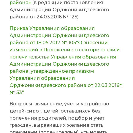
сопровождения
района»
(в редакции постановления
замещающих семей
Администрации Орджоникидзевского
сектора опеки и
района от 24.03.2016 № 125)
попечительства УО
Приказ Управления образования
Администрации Орджоникидзевского
района от 18.05.2017 № 105″О внесении
изменений в Положение о секторе опеки и
попечительства Управления образования
Администрации Орджоникидзевского
района, утвержденное приказом
Управления образования
Орджоникидзевского района от 22.03.2016г.
№ 53″
Вопросы: выявление, учет и устройство
детей-сирот, детей, оставшихся без
попечения родителей, подбор и учет
граждан, выразивших желание стать
опекунами (попечителями), усыновить