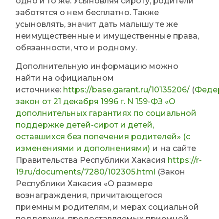
одно и то же. Усыновляя сироту, родители
заботятся о нем бесплатно. Также
усыновлять, значит дать малышу те же
неимущественные и имущественные права,
обязанности, что и родному.
Дополнительную информацию можно
найти на официальном
источнике:
https://base.garant.ru/10135206/
(
Феде
закон от 21 декабря 1996 г. N 159-ФЗ «О
дополнительных гарантиях по социальной
поддержке детей-сирот и детей,
оставшихся без попечения родителей» (с
изменениями и дополнениями)
и
на сайте
Правительства Республики Хакасия
https://r-
19.ru/documents/7280/102305.html
(Закон
Республики Хакасия «О размере
вознаграждения, причитающегося
приемным родителям, и мерах социальной
поддержки, предоставляемых приемной