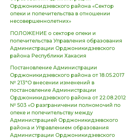
опеки и
Оксана
Орджоникидзевского района «Сектор
попечительства УО
Владимировна
опеки и попечительства в отношении
несовершеннолетних»
ПОЛОЖЕНИЕ о секторе опеки и
3.
Главный специалист
Сковпень
попечительства Управления образования
по опеки и
Наталья
попечительства УО
Юрьевна
Администрации Орджоникидзевского
района Республики Хакасия
Постановление Администрации
4.
Специалист (психолог)
Крюкова
Орджоникидзевского района от 18.05.2017
службы
Анастасия
№ 213″О внесении изменений в
сопровождения
Васильевна
постановление Администрации
замещающих семей
Орджоникидзевского района от 22.08.2012
сектора опеки и
№ 503 «О разграничении полномочий по
попечительства УО
опеке и попечительству между
Администрацией Орджоникидзевского
5
Специалист
Скок
района и Управлением образования
(социальный педагог)
Анастасия
службы
Михайловна
Администрации Орджоникидзевского