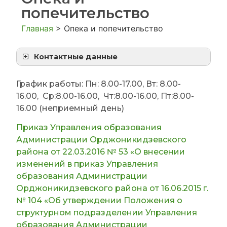
попечительство
Главная
>
Опека и попечительство
Контактные данные
№
Должностное лицо,
ФИО
График работы: Пн: 8.00-17.00, Вт: 8.00-
на которого
16.00, Ср:8.00-16.00, Чт:8.00-16.00, Пт:8.00-
п/
возложены
п
16.00 (неприемный день)
обязанности
Приказ Управления образования
Администрации Орджоникидзевского
1.
И.о руководитель
Никель Лиана
Управления
Владимировна
района от 22.03.2016 № 53 «О внесении
образования
изменений в приказ Управления
Администрации
образования Администрации
Орджоникидзевского
Орджоникидзевского района от 16.06.2015 г.
района
№ 104 «Об утверждении Положения о
структурном подразделении Управления
2.
Начальник отдела по
Демидова
образования Администрации