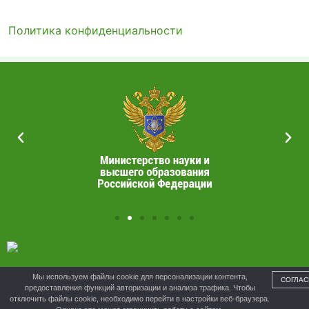
Политика конфиденциальности
УПРАВЛЕНИЕ ОБРАЗОВАНИЯ ОРДЖОНИКИДЗЕВСКОГО
Мы используем файлы cookie для персонализации контента,
СОГЛАС
МУНИЦИПАЛЬНОГО РАЙОНА
предоставления функций авторизации и анализа трафика. Чтобы
отключить файлы cookie, необходимо перейти в настройки веб-браузера.