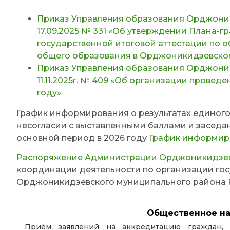
Приказ Управления образования Орджоник
17.09.2025 № 331 «Об утверждении Плана-г
государственной итоговой аттестации по 
общего образования в Орджоникидзевском
Приказ Управления образования Орджоник
11.11.2025г. № 409 «Об организации провед
году»
График информирования о результатах единого
несогласии с выставленными баллами и заседа
основной период в 2026 году
График информиро
Распоряжение Администрации Орджоникидзев
координации деятельности по организации гос
Орджоникидзевского муниципального района Р
Общественное на
Приём заявлений на аккредитацию граждан,