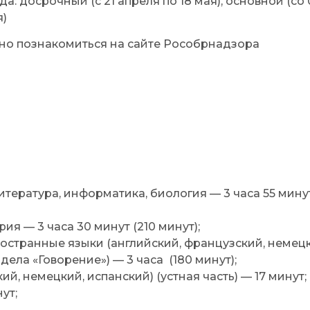
: досрочный (с 21 апреля по 18 мая), основной (со
я)
но познакомиться на сайте Рособрнадзора
тература, информатика, биология — 3 часа 55 минут
ия — 3 часа 30 минут (210 минут);
ностранные языки (английский, французский, немец
дела «Говорение») — 3 часа (180 минут);
й, немецкий, испанский) (устная часть) — 17 минут;
ут;