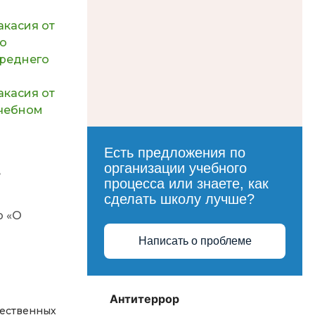
касия от
ию
среднего
касия от
учебном
Есть предложения по
организации учебного
в
процесса или знаете, как
сделать школу лучше?
р «О
Написать о проблеме
Антитеррор
ественных