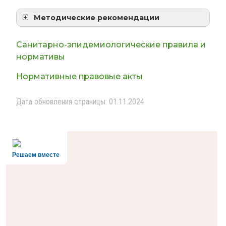
Методические рекомендации
Рекомендации по организации
питания обучающихся
Санитарно-эпидемиологические правила и
образовательных организаций
нормативы
Родительский контроль за
Нормативные правовые акты
организацией горячего питания
детей в общеобразовательных
Дата обновления страницы: 01.11.2024
организациях
Решаем вместе