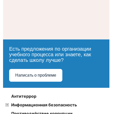
Мониторинг распределения
педагогических работников по
уровню образования и полу
Результаты независимой оценки
качества условий осуществления
образовательной деятельности
организаций, осуществляющих
образовательную деятельность в
Есть предложения по организации
2019 году
учебного процесса или знаете, как
сделать школу лучше?
Результаты независимой оценки
качества условий осуществления
образовательной деятельности
Написать о проблеме
организаций, осуществляющих
образовательную деятельность в
2020 году
Антитеррор
Информационная безопасность
Противодействие коррупции