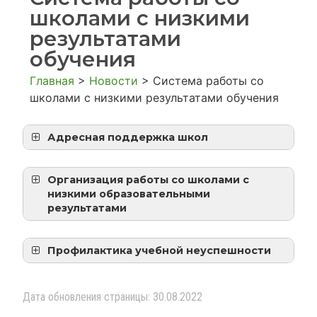
школами с низкими
результатами
обучения
Главная
>
Новости
>
Система работы со
школами с низкими результатами обучения
Адресная поддержка школ
Совещание с ЗДУВР
Приказ 68 2022 Дорожная карта
Организация работы со школами с
ШНОР Орджо
низкими образовательными
результатами
Орджо 2022 МП ШНОР
Исх № 422 от Дорожная карта
ШНОР Орджо
Профилактика учебной неуспешности
Отчет по исполнению дорожной
Педсовет Повышение качества
карты ШНОР
образования
Дата обновления страницы: 30.08.2022
Отчёт Михайловой Т.С. куратора