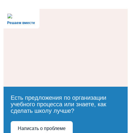
МБОУ Орджоникидзевская СОШ
Леснов М. Ю. с. Орджоникидевское
Курбатова О.Г.ИОМ БЛАНК (2)
ИОМ Трофимова Е.В.
Решаем вместе
Выявление профессиональных
дефицитов педагогов
Ссылка на анкету Выявление
профессиональных дефицитов
Есть предложения по организации
учебного процесса или знаете, как
сделать школу лучше?
Написать о проблеме