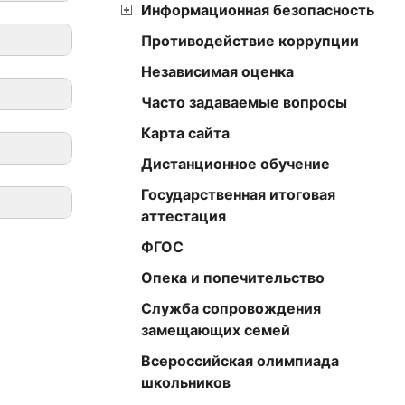
Информационная безопасность
чества
Противодействие коррупции
льных
Независимая оценка
Часто задаваемые вопросы
 5).
АЙОНА И
Карта сайта
Дистанционное обучение
Государственная итоговая
аттестация
ФГОС
цитов
Опека и попечительство
Служба сопровождения
замещающих семей
Всероссийская олимпиада
школьников
та