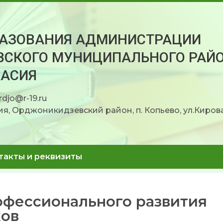
РАЗОВАНИЯ АДМИНИСТРАЦИИ
СКОГО МУНИЦИПАЛЬНОГО РАЙ
КАСИЯ
rdjo@r-19.ru
я, Орджоникидзевский район, п. Копьево, ул.Кирова
такты и реквизиты
офессионального развития
ков