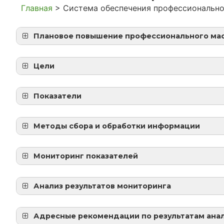
Главная
>
Система обеспечения профессионально
Плановое повышение профессионального мас
План работы РМК и Эксперты ЕГЭ
ЕМД РМО МС ММА
Цели
Исследование профессиональной компет
Конкурсы
Показатели
РШМП Созвездие
Методы сбора и обработки информации
Методы сбора и обработки информации
Мониторинг показателей
Анализ результатов мониторинга
Анализ РМК ОРДЖО 2020 г
учет педагогических работников, проше
Анализ РМК 2020-2021 учебный год
предметных компетенций (ПАПКА 1);
Адресные рекомендации по результатам ана