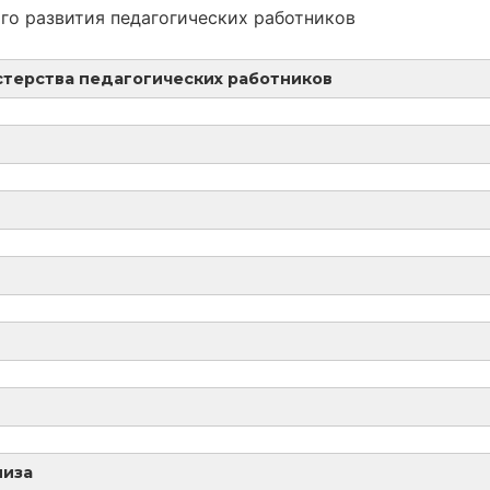
го развития педагогических работников
терства педагогических работников
ентности
дших диагностику профессиональных дефицитов/
лиза